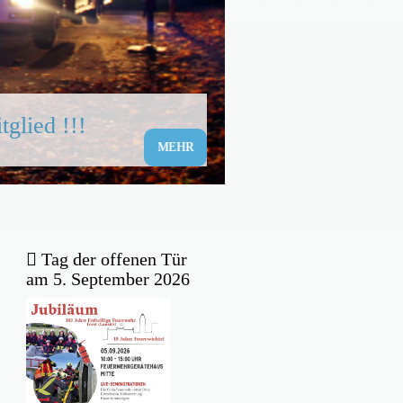
ersicht
g für ein heißes
glied !!!
MEHR
MEHR
Sei dabei!
MEHR
Tag der offenen Tür
am 5. September 2026